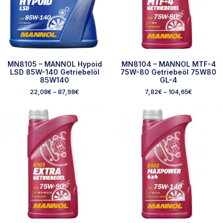
MN8105 – MANNOL Hypoid
MN8104 – MANNOL MTF-4
LSD 85W-140 Getriebelöl
75W-80 Getriebeöl 75W80
85W140
GL-4
22,08
€
–
87,98
€
7,82
€
–
104,65
€