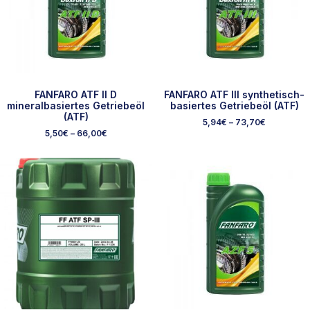
FANFARO ATF II D
FANFARO ATF III synthetisch-
mineralbasiertes Getriebeöl
basiertes Getriebeöl (ATF)
(ATF)
5,94
€
–
73,70
€
5,50
€
–
66,00
€