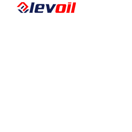
Kalkbergstraße 51
52080 Aachen
Tel:
0241 94302461
Fax:
0241 94302462
E-Mail:
info@levoil.de
Öffnungszeiten
Montag – Freitag
08:00 – 17:00
Über uns
Altölentsorgung