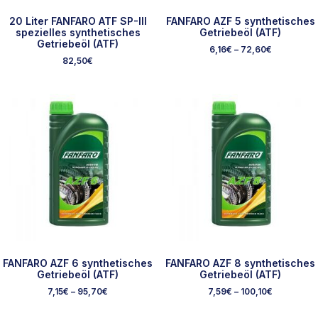
20 Liter FANFARO ATF SP-III
FANFARO AZF 5 synthetisches
spezielles synthetisches
Getriebeöl (ATF)
Getriebeöl (ATF)
6,16
€
–
72,60
€
82,50
€
FANFARO AZF 6 synthetisches
FANFARO AZF 8 synthetisches
Getriebeöl (ATF)
Getriebeöl (ATF)
7,15
€
–
95,70
€
7,59
€
–
100,10
€