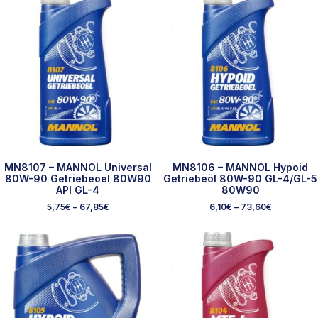
MN8107 – MANNOL Universal
MN8106 – MANNOL Hypoid
80W-90 Getriebeoel 80W90
Getriebeöl 80W-90 GL-4/GL-5
API GL-4
80W90
5,75
€
–
67,85
€
6,10
€
–
73,60
€