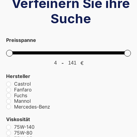
Verfeinern Sie ihre
Suche
Preisspanne
-
€
Minimum Price
Maximum Price
Hersteller
Castrol
Fanfaro
Fuchs
Mannol
Mercedes-Benz
Viskosität
75W-140
75W-80