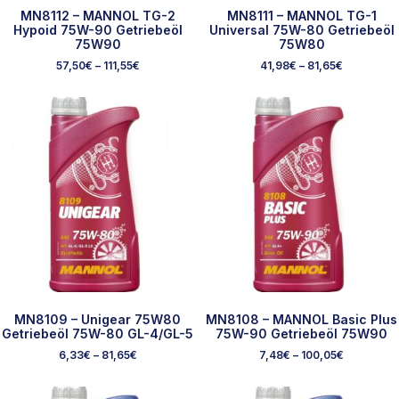
MN8112 – MANNOL TG-2
MN8111 – MANNOL TG-1
Hypoid 75W-90 Getriebeöl
Universal 75W-80 Getriebeöl
75W90
75W80
57,50
€
–
111,55
€
41,98
€
–
81,65
€
MN8109 – Unigear 75W80
MN8108 – MANNOL Basic Plus
Getriebeöl 75W-80 GL-4/GL-5
75W-90 Getriebeöl 75W90
6,33
€
–
81,65
€
7,48
€
–
100,05
€