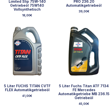
Limited Slip 75W-140
PRO 236.20
Getriebeöl 75W140
Automatikgetriebeöl
Vollsynthetisch
39,00
€
18,00
€
5 Liter FUCHS TITAN CVTF
5 Liter Fuchs Titan ATF 7134
FLEX Automatikgetriebeöl
FE Mercedes
Automatikgetriebe MB 236.15
41,00
€
Getriebeöl
45,00
€