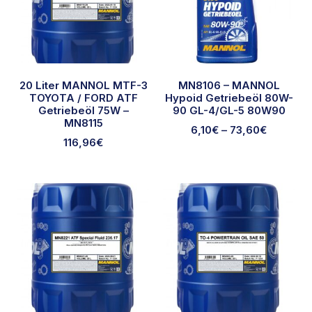
20 Liter MANNOL MTF-3
MN8106 – MANNOL
TOYOTA / FORD ATF
Hypoid Getriebeöl 80W-
Getriebeöl 75W –
90 GL-4/GL-5 80W90
MN8115
6,10
€
–
73,60
€
116,96
€