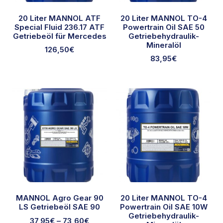
20 Liter MANNOL ATF
20 Liter MANNOL TO-4
Special Fluid 236.17 ATF
Powertrain Oil SAE 50
Getriebeöl für Mercedes
Getriebehydraulik-
Mineralöl
126,50
€
83,95
€
MANNOL Agro Gear 90
20 Liter MANNOL TO-4
LS Getriebeöl SAE 90
Powertrain Oil SAE 10W
Getriebehydraulik-
37,95
€
–
73,60
€