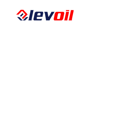
Kalkbergstraße 51
52080 Aachen
Tel:
0241 94302461
Fax:
0241 94302462
E-Mail:
info@levoil.de
Öffnungszeiten
Montag – Freitag
08:00 – 17:00
Über uns