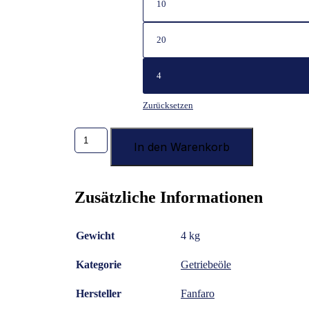
10
20
4
Zurücksetzen
FANFARO
MAX
In den Warenkorb
5
80W-
90
Zusätzliche Informationen
GL-
5
mineralbasiertes
Getriebeöl
Gewicht
4 kg
Menge
Kategorie
Getriebeöle
Hersteller
Fanfaro