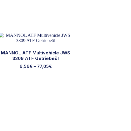
MANNOL ATF Multivehicle JWS
3309 ATF Getriebeöl
6,56
€
–
77,05
€
Dieses
Produkt
weist
mehrere
Varianten
auf.
Die
Optionen
können
auf
der