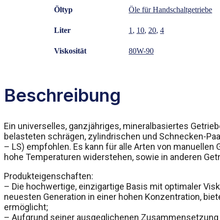
Öltyp
Öle für Handschaltgetriebe
Liter
1
,
10
,
20
,
4
Viskosität
80W-90
Beschreibung
Ein universelles, ganzjähriges, mineralbasiertes Getrie
belasteten schrägen, zylindrischen und Schnecken-Paare
– LS) empfohlen. Es kann für alle Arten von manuellen 
hohe Temperaturen widerstehen, sowie in anderen Getri
Produkteigenschaften:
– Die hochwertige, einzigartige Basis mit optimaler Vis
neuesten Generation in einer hohen Konzentration, bie
ermöglicht;
– Aufgrund seiner ausgeglichenen Zusammensetzung s