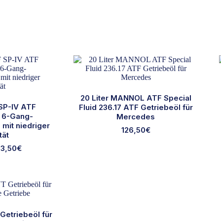
20 Liter MANNOL ATF Special
P-IV ATF
Fluid 236.17 ATF Getriebeöl für
r 6-Gang-
Mercedes
mit niedriger
126,50
€
tät
03,50
€
eses
odukt
st
hrere
ianten
.
e
etriebeöl für