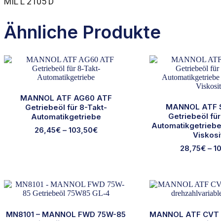
MIL L 2105 D
Ähnliche Produkte
MANNOL ATF AG60 ATF
MANNOL ATF S
Getriebeöl für 8-Takt-
Getriebeöl fü
Automatikgetriebe
Automatikgetriebe 
26,45
€
–
103,50
€
Viskosi
Dieses
28,75
€
–
1
Produkt
weist
Di
mehrere
Pr
Varianten
wei
auf.
me
Die
Var
Optionen
auf
können
Di
MN8101 – MANNOL FWD 75W-85
MANNOL ATF CVT G