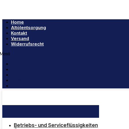
Home
Altölentsorgung
Kontakt
Versand
Widerrufsrecht
Menü
Home
Altölentsorgung
Kontakt
Versand
Widerrufsrecht
0,00
€
0
Warenkorb
Betriebs- und Serviceflüssigkeiten