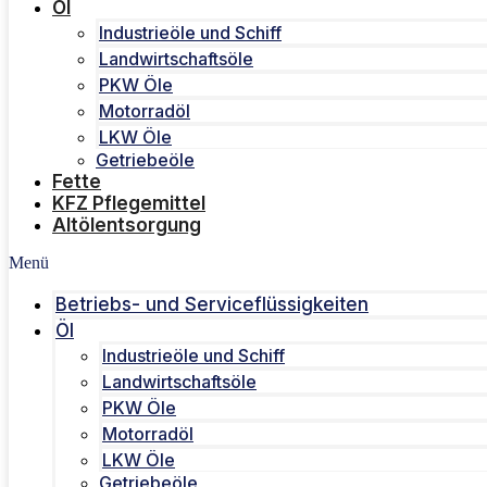
Öl
Industrieöle und Schiff
Landwirtschaftsöle
PKW Öle
Motorradöl
LKW Öle
Getriebeöle
Fette
KFZ Pflegemittel
Altölentsorgung
Menü
Betriebs- und Serviceflüssigkeiten
Öl
Industrieöle und Schiff
Landwirtschaftsöle
PKW Öle
Motorradöl
LKW Öle
Getriebeöle