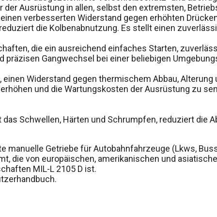
er Ausrüstung in allen, selbst den extremsten, Betriebs
t einen verbesserten Widerstand gegen erhöhten Drücke
reduziert die Kolbenabnutzung. Es stellt einen zuverläss
chaften, die ein ausreichend einfaches Starten, zuverlä
d präzisen Gangwechsel bei einer beliebigen Umgebungs
t, einen Widerstand gegen thermischem Abbau, Alterung un
 erhöhen und die Wartungskosten der Ausrüstung zu se
et das Schwellen, Härten und Schrumpfen, reduziert die 
tete manuelle Getriebe für Autobahnfahrzeuge (Lkws, Bus
t, die von europäischen, amerikanischen und asiatische
chaften MIL-L 2105 D ist.
utzerhandbuch.