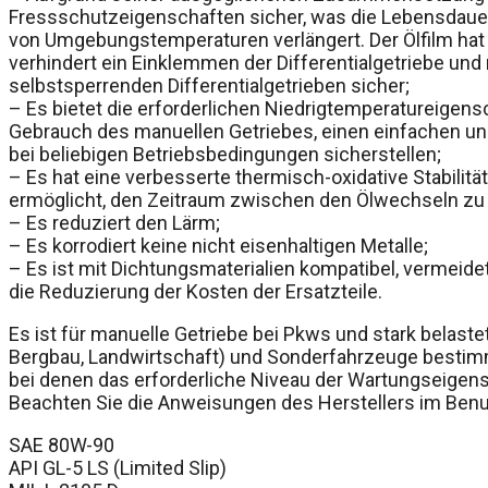
Fressschutzeigenschaften sicher, was die Lebensdauer d
von Umgebungstemperaturen verlängert. Der Ölfilm ha
verhindert ein Einklemmen der Differentialgetriebe und 
selbstsperrenden Differentialgetrieben sicher;
– Es bietet die erforderlichen Niedrigtemperatureigens
Gebrauch des manuellen Getriebes, einen einfachen un
bei beliebigen Betriebsbedingungen sicherstellen;
– Es hat eine verbesserte thermisch-oxidative Stabilitä
ermöglicht, den Zeitraum zwischen den Ölwechseln zu
– Es reduziert den Lärm;
– Es korrodiert keine nicht eisenhaltigen Metalle;
– Es ist mit Dichtungsmaterialien kompatibel, vermeid
die Reduzierung der Kosten der Ersatzteile.
Es ist für manuelle Getriebe bei Pkws und stark belas
Bergbau, Landwirtschaft) und Sonderfahrzeuge bestimm
bei denen das erforderliche Niveau der Wartungseigens
Beachten Sie die Anweisungen des Herstellers im Ben
SAE 80W-90
API GL-5 LS (Limited Slip)