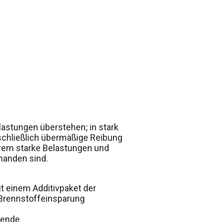
elastungen überstehen; in stark
nschließlich übermäßige Reibung
xtrem starke Belastungen und
handen sind.
it einem Additivpaket der
 Brennstoffeinsparung
gende