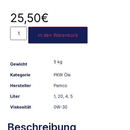
25,50
€
In den Warenkorb
5 kg
Gewicht
Kategorie
PKW Öle
Hersteller
Pemco
Liter
1
,
20
,
4
,
5
Viskosität
0W-30
Beschreibung