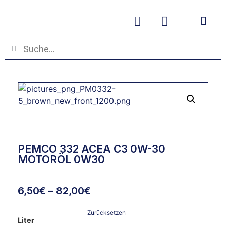
Betriebs- und
PEMCO 332 ACEA C3 0W-30
MOTORÖL 0W30
6,50
€
–
82,00
€
Zurücksetzen
Liter