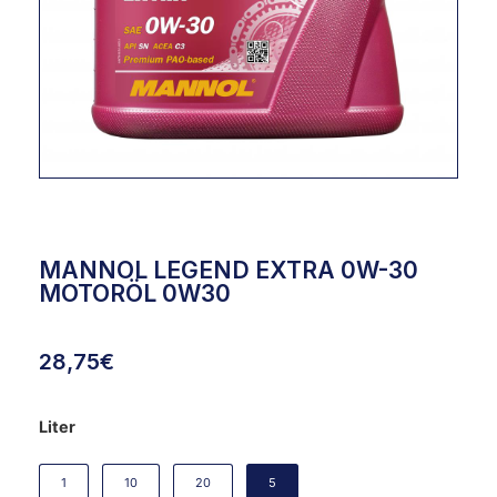
MANNOL LEGEND EXTRA 0W-30
MOTORÖL 0W30
28,75
€
Liter
1
10
20
5