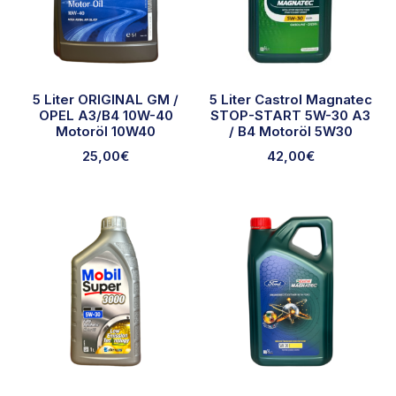
5 Liter ORIGINAL GM /
5 Liter Castrol Magnatec
OPEL A3/B4 10W-40
STOP-START 5W-30 A3
Motoröl 10W40
/ B4 Motoröl 5W30
25,00
€
42,00
€