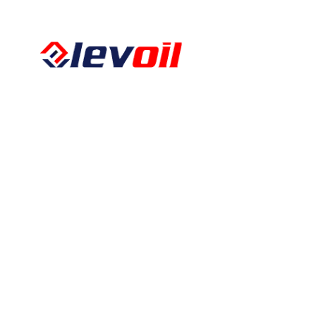
Kalkbergstraße 51
52080 Aachen
Tel:
0241 94302461
Fax:
0241 94302462
E-Mail:
info@levoil.de
Öffnungszeiten
Montag – Freitag
08:00 – 17:00