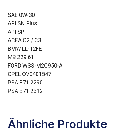
SAE 0W-30
API SN Plus
API SP
ACEA C2 / C3
BMW LL-12FE
MB 229.61
FORD WSS-M2C950-A
OPEL OV0401547
PSA B71 2290
PSA B71 2312
Ähnliche Produkte