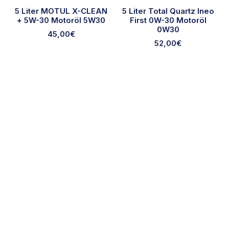
5 Liter MOTUL X-CLEAN
5 Liter Total Quartz Ineo
+ 5W-30 Motoröl 5W30
First 0W-30 Motoröl
0W30
45,00
€
52,00
€
Ausgewählte Marken