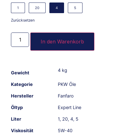
1
20
4
5
Zurücksetzen
In den Warenkorb
4 kg
Gewicht
Kategorie
PKW Öle
Hersteller
Fanfaro
Öltyp
Expert Line
Liter
1
,
20
,
4
,
5
Viskosität
5W-40