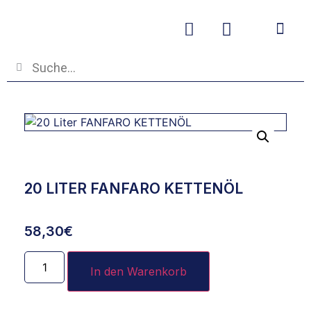
Betriebs- und
20 LITER FANFARO KETTENÖL
58,30
€
In den Warenkorb