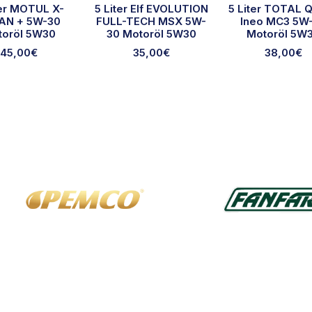
ter MOTUL X-
5 Liter Elf EVOLUTION
5 Liter TOTAL Q
AN + 5W-30
FULL-TECH MSX 5W-
Ineo MC3 5W
toröl 5W30
30 Motoröl 5W30
Motoröl 5W
45,00
€
35,00
€
38,00
€
Ausgewählte Marken
Über uns
Rec
Altölentsorgung
Allg