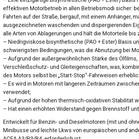
effektiven Motorbetrieb in allen Betriebsmodi sicher:
Fahrten auf der Straße, bergauf, mit einem Anhänger,
ausgezeichneten waschenden und dispergierenden Eigen
alle Arten von Ablagerungen und hält die Motorteile bi
– Niedrigviskose bisynthetische (PAO + Ester) Basis un
schwierigsten Bedingungen, was die Abnutzung bei Moto
– Aufgrund der außergewöhnlichen Stärke des Ölfilms, d
Verschleißschutz- und Gleiteigenschaften, was, kombin
des Motors selbst bei „Start-Stop“-Fahrweisen erheblic
– Es wird in Motoren mit längeren Zeiträumen zwisch
verwendet;
– Aufgrund der hohen thermisch-oxidativen Stabilität wi
– Hat einen erhöhten Widerstand gegen Brennstoff unter
Entwickelt für Benzin- und Dieselmotoren (mit und ohne
Minibusse und leichte Lkws von europäischen und ander
ACEA A3/B3/B4. erforderlich ist.