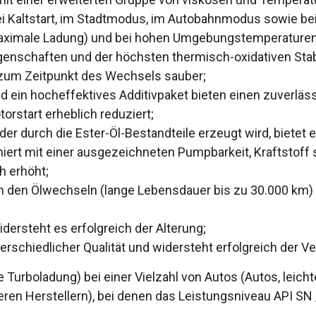
 bei Kaltstart, im Stadtmodus, im Autobahnmodus sowie b
 maximale Ladung) und bei hohen Umgebungstemperaturen
schaften und der höchsten thermisch-oxidativen Stabil
s zum Zeitpunkt des Wechsels sauber;
d ein hocheffektives Additivpaket bieten einen zuverläss
rstart erheblich reduziert;
er durch die Ester-Öl-Bestandteile erzeugt wird, bietet
iert mit einer ausgezeichneten Pumpbarkeit, Kraftstoff
h erhöht;
en den Ölwechseln (lange Lebensdauer bis zu 30.000 km
dersteht es erfolgreich der Alterung;
schiedlicher Qualität und widersteht erfolgreich der Ve
 Turboladung) bei einer Vielzahl von Autos (Autos, leich
en Herstellern), bei denen das Leistungsniveau API SN 