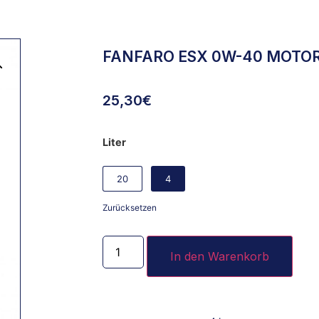
FANFARO ESX 0W-40 MOTO
25,30
€
Liter
20
4
Zurücksetzen
In den Warenkorb