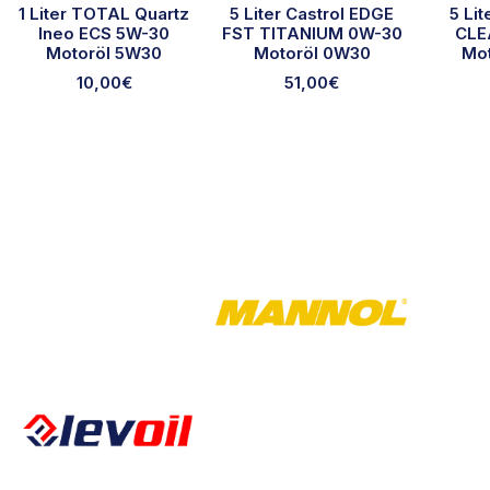
1 Liter TOTAL Quartz
5 Liter Castrol EDGE
5 Li
Ineo ECS 5W-30
FST TITANIUM 0W-30
CLE
Motoröl 5W30
Motoröl 0W30
Mo
10,00
€
51,00
€
Öffnungszeiten
Montag – Freitag
Kalkbergstraße 51
08:00 – 17:00