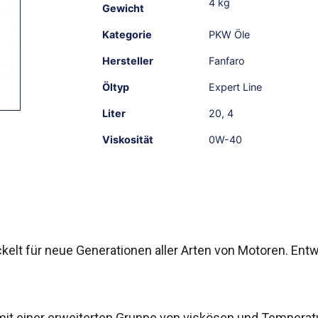
4 kg
Gewicht
Kategorie
PKW Öle
Hersteller
Fanfaro
Öltyp
Expert Line
Liter
20
,
4
Viskosität
0W-40
elt für neue Generationen aller Arten von Motoren. Ent
 mit einer erweiterten Gruppe von viskösen und Temperat