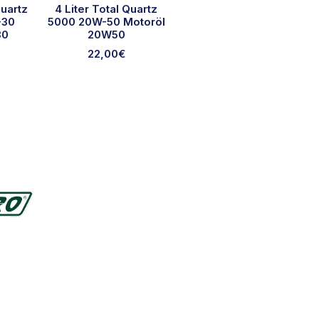
uartz
4 Liter Total Quartz
-30
5000 20W-50 Motoröl
30
20W50
22,00
€
htliches
emeine Geschäftsbedingungen