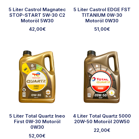
5 Liter Castrol Magnatec
5 Liter Castrol EDGE FST
STOP-START 5W-30 C2
TITANIUM 0W-30
Motoröl 5W30
Motoröl 0W30
42,00
€
51,00
€
5 Liter Total Quartz Ineo
4 Liter Total Quartz 5000
First 0W-30 Motoröl
20W-50 Motoröl 20W50
0W30
22,00
€
52,00
€