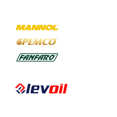
Ausgewählte Marken
Kalkbergstraße 51
52080 Aachen
Tel:
0241 94302461