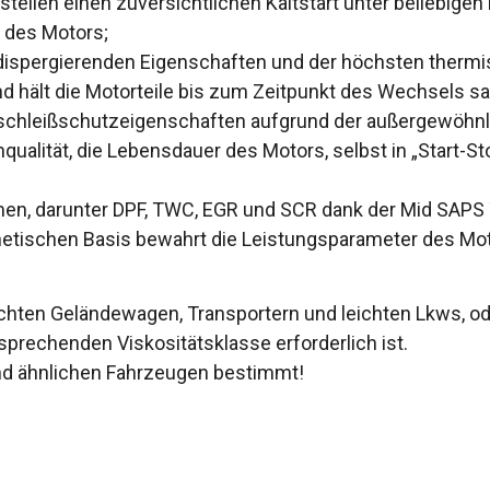
tellen einen zuversichtlichen Kaltstart unter beliebige
 des Motors;
spergierenden Eigenschaften und der höchsten thermisc
nd hält die Motorteile bis zum Zeitpunkt des Wechsels sa
rschleißschutzeigenschaften aufgrund der außergewöhnli
ualität, die Lebensdauer des Motors, selbst in „Start-S
n, darunter DPF, TWC, EGR und SCR dank der Mid SAPS 
nthetischen Basis bewahrt die Leistungsparameter des 
eichten Geländewagen, Transportern und leichten Lkws, o
rechenden Viskositätsklasse erforderlich ist.
und ähnlichen Fahrzeugen bestimmt!