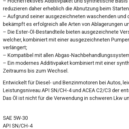
– Hocheffektives Additivpaket und synthetische Basis s
reduzieren daher erheblich die Abnutzung beim Starten
– Aufgrund seiner ausgezeichneten waschenden und di
bekämpft es erfolgreich alle Arten von Ablagerungen u
– Die Ester-Öl-Bestandteile bieten ausgezeichnete Ve
welcher, kombiniert mit einer ausgezeichneten Pumpenq
verlängert;
– Kompatibel mit allen Abgas-Nachbehandlungssysteme
– Ein modernes Additivpaket kombiniert mit einer sy
Zeitraums bis zum Wechsel.
Entwickelt für Diesel- und Benzinmotoren bei Autos, l
Leistungsniveau API SN/CH-4 und ACEA C2/C3 der entsp
Das Öl ist nicht für die Verwendung in schweren Lkw 
SAE 5W-30
API SN/CH-4