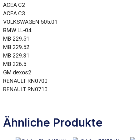
ACEA C2
ACEA C3
VOLKSWAGEN 505.01
BMW LL-04
MB 229.51
MB 229.52
MB 229.31
MB 226.5
GM dexos2
RENAULT RN0700
RENAULT RN0710
Ähnliche Produkte