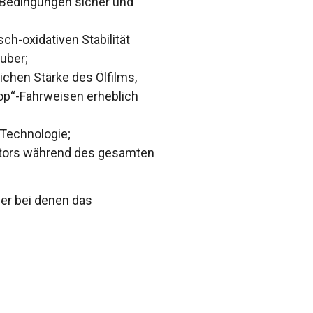
n Bedingungen sicher und
h-oxidativen Stabilität
uber;
chen Stärke des Ölfilms,
top“-Fahrweisen erheblich
Technologie;
Motors während des gesamten
der bei denen das