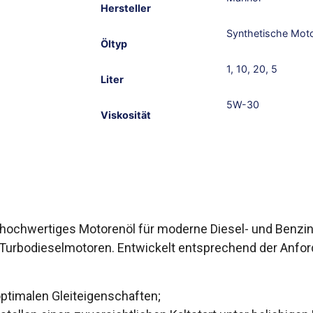
Hersteller
Synthetische Mot
Öltyp
1
,
10
,
20
,
5
Liter
5W-30
Viskosität
es, hochwertiges Motorenöl für moderne Diesel- und Benz
ns-Turbodieselmotoren. Entwickelt entsprechend der Anfo
ptimalen Gleiteigenschaften;