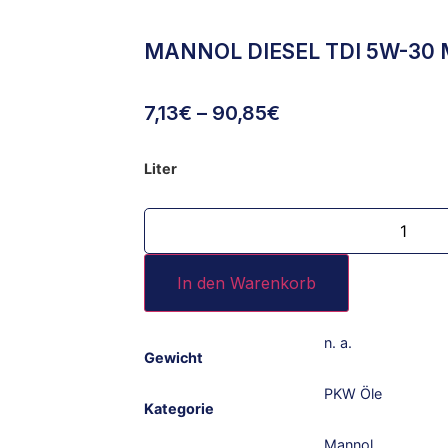
MANNOL DIESEL TDI 5W-30
7,13
€
–
90,85
€
Liter
In den Warenkorb
n. a.
Gewicht
PKW Öle
Kategorie
Mannol