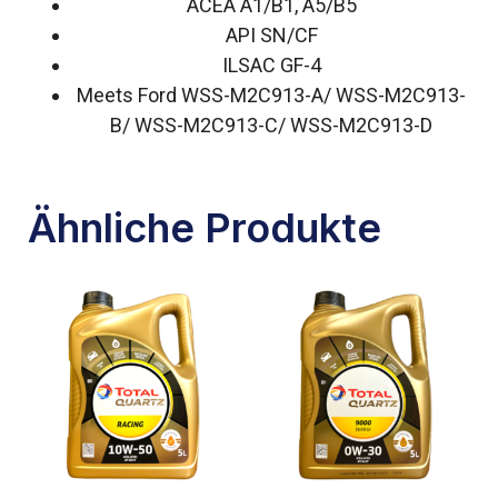
ACEA A1/B1, A5/B5
API SN/CF
ILSAC GF-4
Meets Ford WSS-M2C913-A/ WSS-M2C913-
B/ WSS-M2C913-C/ WSS-M2C913-D
Ähnliche Produkte