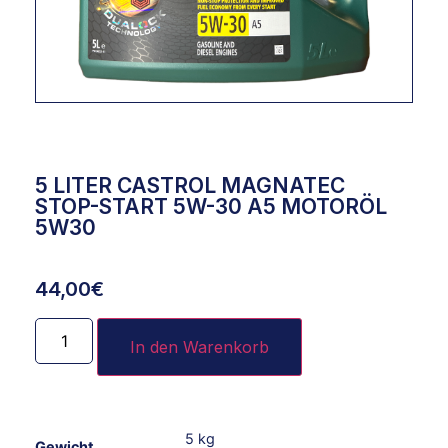
5 LITER CASTROL MAGNATEC
STOP-START 5W-30 A5 MOTORÖL
5W30
44,00
€
In den Warenkorb
5 kg
Gewicht