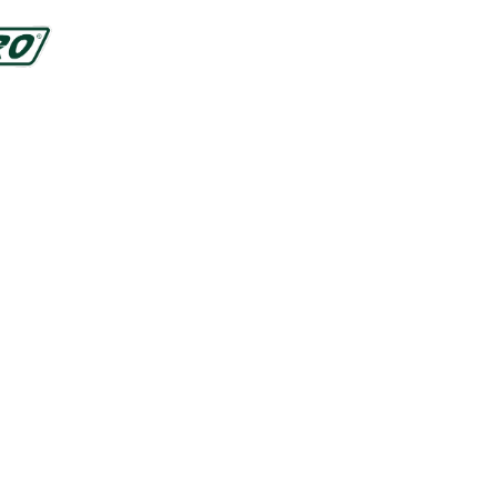
htliches
emeine Geschäftsbedingungen
schutzerklärung
essum