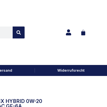
ersand
Widerrufsrecht
IX HYBRID 0W-20
AC GF-6A