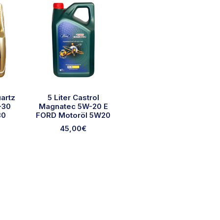
uartz
5 Liter Castrol
-30
Magnatec 5W-20 E
30
FORD Motoröl 5W20
45,00
€