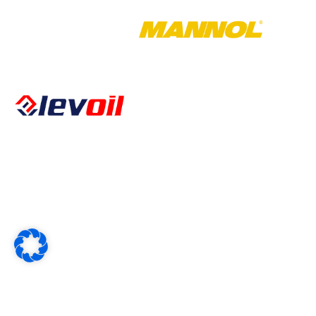
Öffnungszeiten
Montag – Freitag
Kalkbergstraße 51
08:00 – 17:00
52080 Aachen
Tel:
0241 94302461
Fax:
0241 94302462
E-Mail:
info@levoil.de