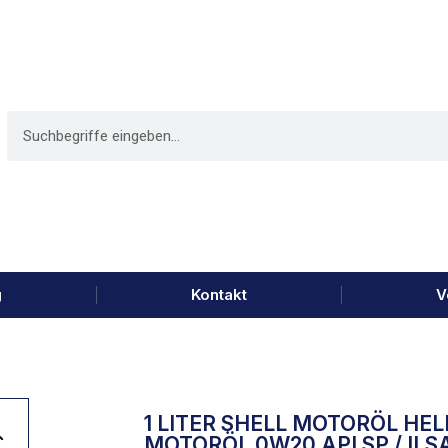
g
Kontakt
V
1 LITER SHELL MOTORÖL HEL
MOTORÖL 0W20 API SP / ILS