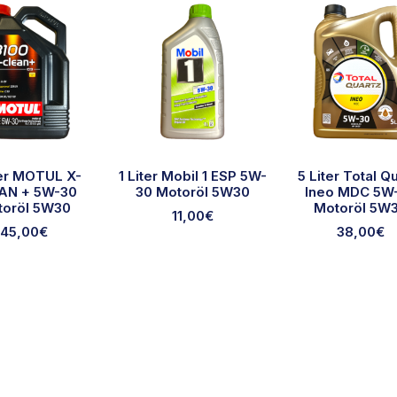
ter MOTUL X-
1 Liter Mobil 1 ESP 5W-
5 Liter Total Q
AN + 5W-30
30 Motoröl 5W30
Ineo MDC 5W
toröl 5W30
Motoröl 5W
11,00
€
45,00
€
38,00
€
Ausgewählte Marken