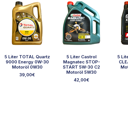
5 Liter TOTAL Quartz
5 Liter Castrol
5 Li
9000 Energy 0W-30
Magnatec STOP-
CLE
Motoröl 0W30
START 5W-30 C2
Mo
Motoröl 5W30
39,00
€
42,00
€