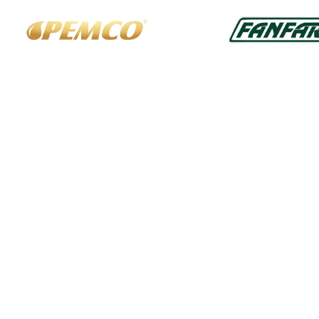
Über uns
Rec
Altölentsorgung
Allg
Versand und Lieferung
Daten
Impr