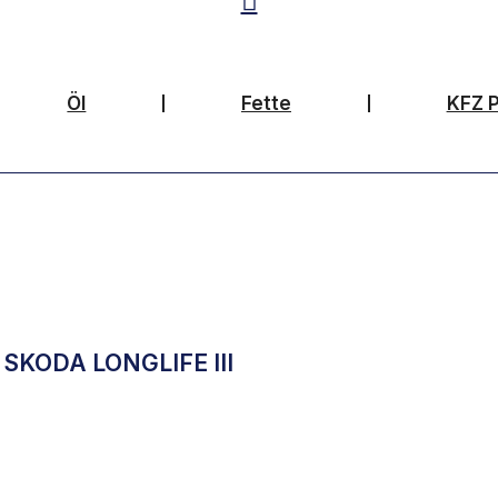
Öl
Fette
KFZ P
 SKODA LONGLIFE III