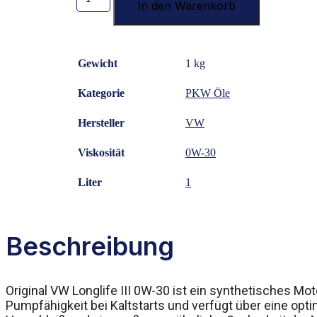
Liter
In den Warenkorb
ORIGINAL
VW
Audi
Seat
Gewicht
1 kg
Skoda
LongLife
III
Kategorie
PKW Öle
0W-
30
Hersteller
VW
Motoröl
0W30
Viskosität
0W-30
Menge
Liter
1
Beschreibung
Original VW Longlife III 0W-30 ist ein synthetisches 
Pumpfähigkeit bei Kaltstarts und verfügt über eine opt