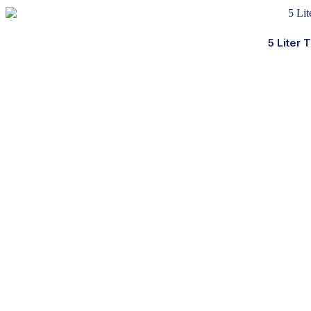
5 Liter
Kalkbergstraße 51
52080 Aachen