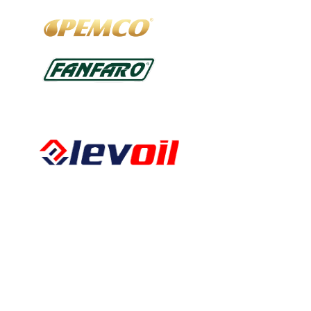
Kalkbergstraße 51
52080 Aachen
Tel:
0241 94302461
Fax:
0241 94302462
E-Mail:
info@levoil.de