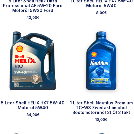
5 Liter Shell Helix Ultra
1 Liter Shell HELIX HX7 5W-40
Professional AF 5W-20 Ford
Motoröl 5W40
Motoröl 5W20 Ford
8,00
€
43,00
€
5 Liter Shell HELIX HX7 5W-40
1 Liter Shell Nautilus Premium
Motoröl 5W40
TC-W3 Zweitaktmischöl
Bootsmotorenöl 2t Öl 2 takt
34,00
€
10,00
€