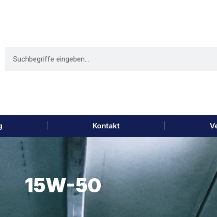
g
Kontakt
V
15W-50