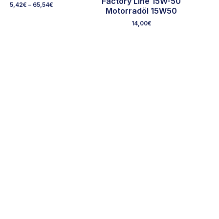
Factory Line 15W-50
5,42
€
–
65,54
€
Motorradöl 15W50
14,00
€
htliches