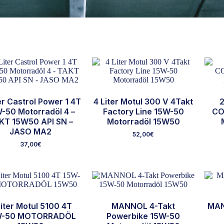
er Castrol Power 1 4T
4 Liter Motul 300 V 4Takt
2
-50 Motorradöl 4 –
Factory Line 15W-50
CO
KT 15W50 API SN –
Motorradöl 15W50
JASO MA2
52,00
€
37,00
€
Liter Motul 5100 4T
MANNOL 4-Takt
MAN
W-50 MOTORRADÖL
Powerbike 15W-50