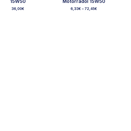
15W50
Motorradöl 15W50
36,00
€
6,33
€
–
72,45
€
Ausgewählte Marken
Über uns
Rec