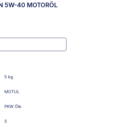
AN 5W-40 MOTORÖL
5 kg
MOTUL
PKW Öle
5