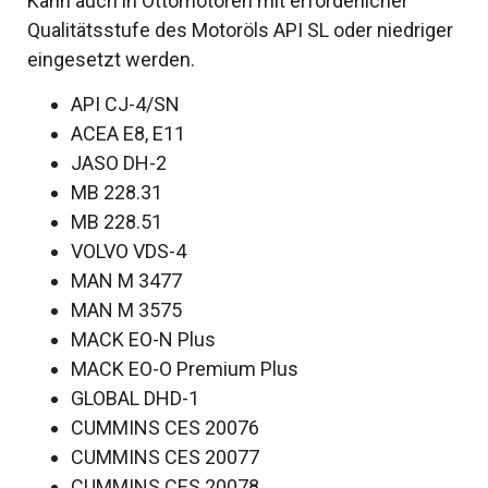
Kann auch in Ottomotoren mit erforderlicher
Qualitätsstufe des Motoröls API SL oder niedriger
eingesetzt werden.
API CJ-4/SN
ACEA E8, E11
JASO DH-2
MB 228.31
MB 228.51
VOLVO VDS-4
MAN M 3477
MAN M 3575
MACK EO-N Plus
MACK EO-O Premium Plus
GLOBAL DHD-1
CUMMINS CES 20076
CUMMINS CES 20077
CUMMINS CES 20078