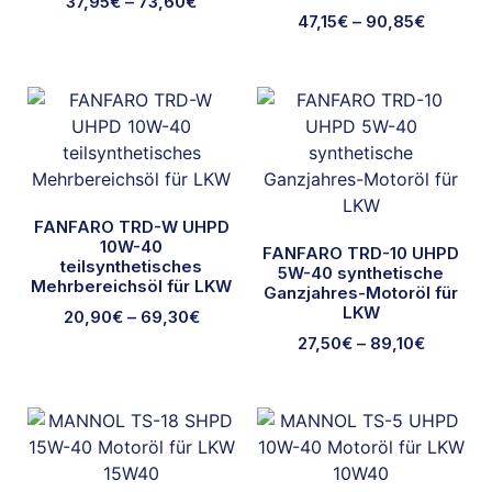
37,95
€
–
73,60
€
47,15
€
–
90,85
€
FANFARO TRD-W UHPD
10W-40
FANFARO TRD-10 UHPD
teilsynthetisches
5W-40 synthetische
Mehrbereichsöl für LKW
Ganzjahres-Motoröl für
LKW
20,90
€
–
69,30
€
27,50
€
–
89,10
€