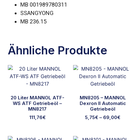
MB 001989780311
SSANGYONG
MB 236.15
Ähnliche Produkte
20 Liter MANNOL ATF-
MN8205 – MANNOL
WS ATF Getriebeöl –
Dexron II Automatic
MN8217
Getriebeöl
111,76
€
5,75
€
–
69,00
€