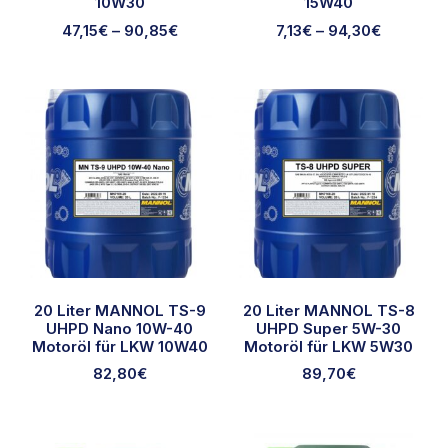
10W30
15W40
47,15
€
–
90,85
€
7,13
€
–
94,30
€
20 Liter MANNOL TS-9
20 Liter MANNOL TS-8
UHPD Nano 10W-40
UHPD Super 5W-30
Motoröl für LKW 10W40
Motoröl für LKW 5W30
82,80
€
89,70
€