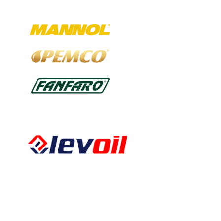
Ausgewählte Marken
Kalkbergstraße 51
52080 Aachen
Tel:
0241 94302461
Fax:
0241 94302462