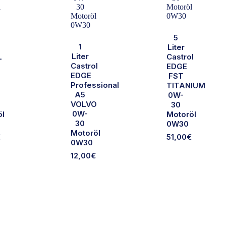
5
1
Liter
Liter
L
Castrol
Castrol
EDGE
EDGE
FST
Professional
TITANIUM
A5
0W-
VOLVO
30
0W-
öl
Motoröl
30
0W30
Motoröl
€
51,00
€
0W30
12,00
€