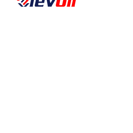
Kalkbergstraße 51
52080 Aachen
Tel:
0241 94302461
Fax:
0241 94302462
E-Mail:
info@levoil.de
Öffnungszeiten
Montag – Freitag
08:00 – 17:00
Über uns
Altölentsorgung
Versand und Lieferung