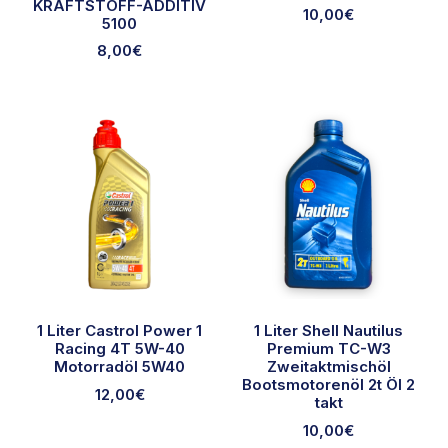
KRAFTSTOFF-ADDITIV
10,00
€
5100
8,00
€
1 Liter Castrol Power 1
1 Liter Shell Nautilus
Racing 4T 5W-40
Premium TC-W3
Motorradöl 5W40
Zweitaktmischöl
Bootsmotorenöl 2t Öl 2
12,00
€
takt
10,00
€