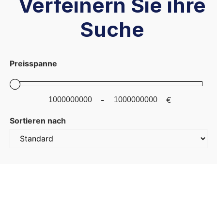
Verfeinern Sie ihre
Suche
Preisspanne
-
€
Minimum Price
Maximum Price
Sortieren nach
Sort Products