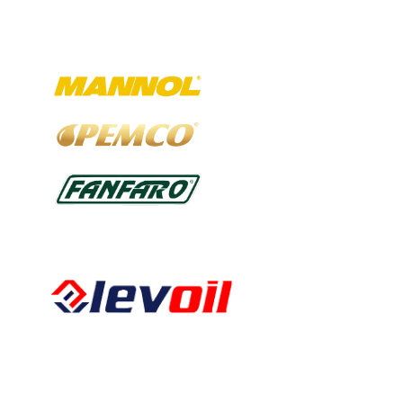
Ausgewählte Marken
Kalkbergstraße 51
52080 Aachen
Tel:
0241 94302461