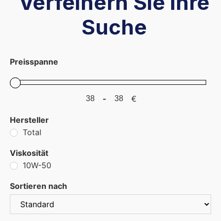
Verfeinern Sie ihre
Suche
Preisspanne
-
€
Minimum Price
Maximum Price
Hersteller
Total
Viskosität
10W-50
Sortieren nach
Sort Products