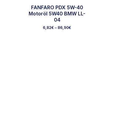
FANFARO PDX 5W-40
Motoröl 5W40 BMW LL-
04
6,82
€
–
86,90
€
Dieses
Produkt
weist
mehrere
Varianten
auf.
Die
Optionen
können
auf
der
Produktseite
gewählt
werden