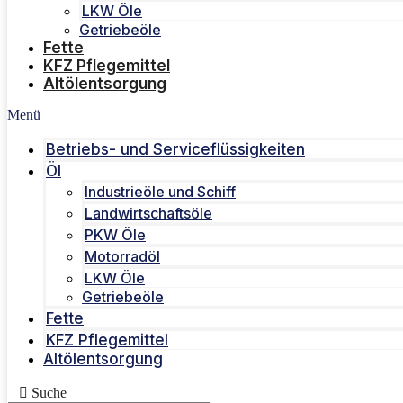
LKW Öle
Getriebeöle
Fette
KFZ Pflegemittel
Altölentsorgung
Menü
Betriebs- und Serviceflüssigkeiten
Öl
Industrieöle und Schiff
Landwirtschaftsöle
PKW Öle
Motorradöl
LKW Öle
Getriebeöle
Fette
KFZ Pflegemittel
Altölentsorgung
Suche