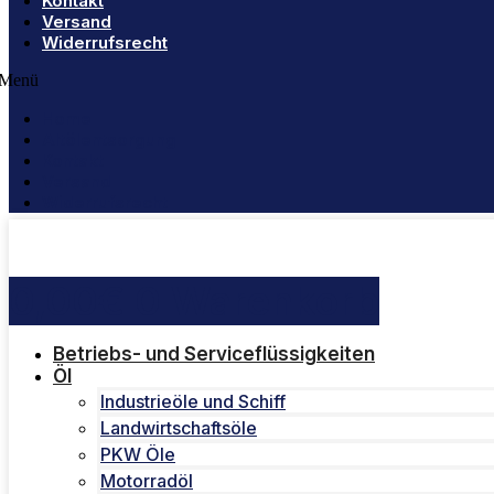
Kontakt
Versand
Widerrufsrecht
Menü
Home
Altölentsorgung
Kontakt
Versand
Widerrufsrecht
0,00
€
0
Warenkorb
Betriebs- und Serviceflüssigkeiten
Öl
Industrieöle und Schiff
Landwirtschaftsöle
PKW Öle
Motorradöl