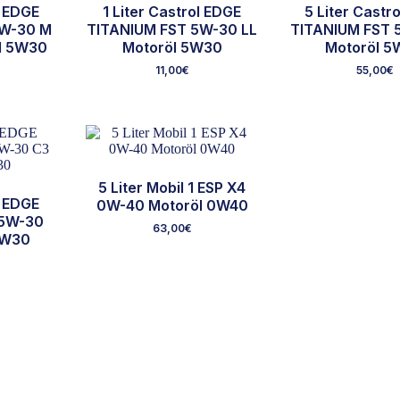
l EDGE
1 Liter Castrol EDGE
5 Liter Castr
5W-30 M
TITANIUM FST 5W-30 LL
TITANIUM FST 
öl 5W30
Motoröl 5W30
Motoröl 
11,00
€
55,00
€
5 Liter Mobil 1 ESP X4
l EDGE
0W-40 Motoröl 0W40
 5W-30
63,00
€
5W30