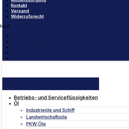
Kontakt
Versand
Widerrufsrecht
Menü
Home
Altölentsorgung
Kontakt
Versand
Widerrufsrecht
0,00
€
0
Warenkorb
Betriebs- und Serviceflüssigkeiten
Öl
Industrieöle und Schiff
Landwirtschaftsöle
PKW Öle