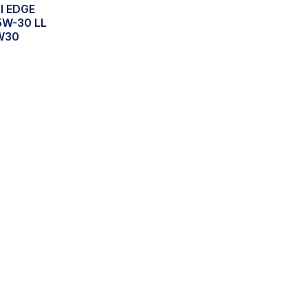
ol EDGE
5W-30 LL
5W30