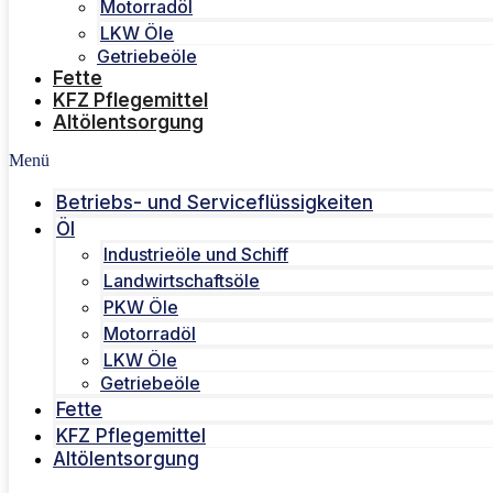
Motorradöl
LKW Öle
Getriebeöle
Fette
KFZ Pflegemittel
Altölentsorgung
Menü
Betriebs- und Serviceflüssigkeiten
Öl
Industrieöle und Schiff
Landwirtschaftsöle
PKW Öle
Motorradöl
LKW Öle
Getriebeöle
Fette
KFZ Pflegemittel
Altölentsorgung