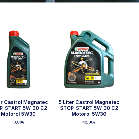
ter Castrol Magnatec
5 Liter Castrol Magnatec
P-START 5W-30 C2
STOP-START 5W-30 C2
Motoröl 5W30
Motoröl 5W30
10,00
€
42,00
€