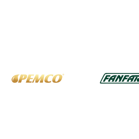
Ausgewählte Marken
Über uns
Rec
Altölentsorgung
Allg
Versand und Lieferung
Daten
Impr