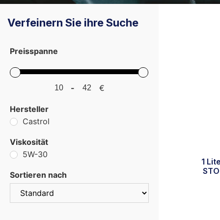
Verfeinern Sie ihre Suche
Preisspanne
-
€
Minimum Price
Maximum Price
Hersteller
Castrol
Viskosität
5W-30
1 Li
STO
Sortieren nach
Sort Products