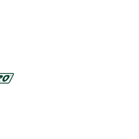
htliches
emeine Geschäftsbedingungen
schutzerklärung
essum