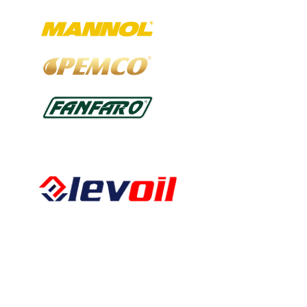
Kalkbergstraße 51
52080 Aachen
Tel:
0241 94302461
Fax:
0241 94302462
E-Mail:
info@levoil.de