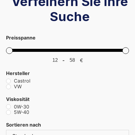
Verfeinern Sie ihre
Suche
Preisspanne
-
€
Minimum Price
Maximum Price
Hersteller
Castrol
VW
Viskosität
0W-30
5W-40
Sortieren nach
Sort Products