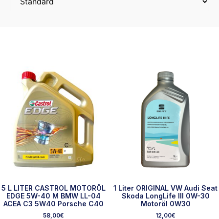
5 L LITER CASTROL MOTORÖL
1 Liter ORIGINAL VW Audi Seat
EDGE 5W-40 M BMW LL-04
Skoda LongLife III 0W-30
ACEA C3 5W40 Porsche C40
Motoröl 0W30
58,00
€
12,00
€