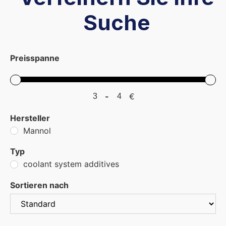
Suche
Preisspanne
-
€
Minimum Price
Maximum Price
Hersteller
Mannol
Typ
coolant system additives
Sortieren nach
Sort Products